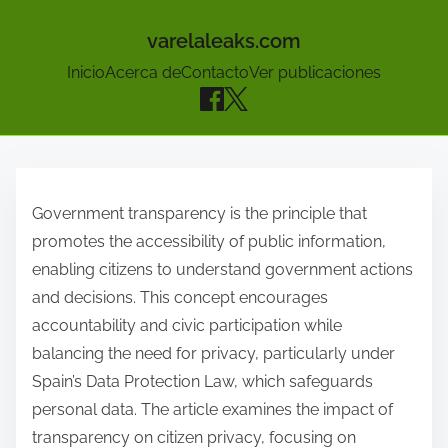
varelaleaks.com
Inicio
Acerca de
Contacto
Ver publicaciones
S
k
Government transparency is the principle that
i
promotes the accessibility of public information,
p
enabling citizens to understand government actions
t
and decisions. This concept encourages
o
accountability and civic participation while
c
balancing the need for privacy, particularly under
o
Spain’s Data Protection Law, which safeguards
n
personal data. The article examines the impact of
t
transparency on citizen privacy, focusing on