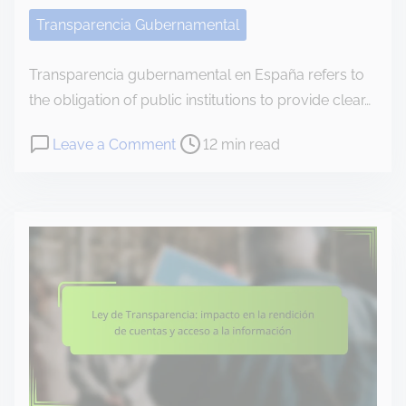
e
Transparencia Gubernamental
n
t
Transparencia gubernamental en España refers to
the obligation of public institutions to provide clear…
P
o
Leave a Comment
12 min read
o
n
s
T
t
r
r
a
e
n
a
s
d
p
t
a
i
r
m
e