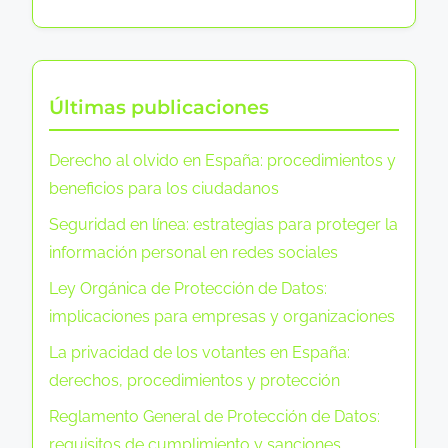
l
a
a
y
b
c
:
L
a
t
e
i
a
e
n
r
d
u
i
y
á
Últimas publicaciones
n
a
d
d
l
o
a
d
i
e
i
Derecho al olvido en España: procedimientos y
m
n
t
T
s
beneficios para los ciudadanos
e
o
r
i
n
Seguridad en línea: estrategias para proteger la
r
a
s
t
información personal en redes sociales
í
n
e
a
a
Ley Orgánica de Protección de Datos:
s
n
l
s
implicaciones para empresas y organizaciones
p
E
:
,
a
s
La privacidad de los votantes en España:
e
i
r
p
derechos, procedimientos y protección
j
n
e
a
e
Reglamento General de Protección de Datos:
f
n
ñ
m
requisitos de cumplimiento y sanciones