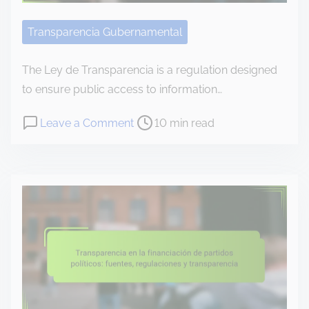
e
n
c
Transparencia Gubernamental
i
a
The Ley de Transparencia is a regulation designed
g
to ensure public access to information…
u
P
o
Leave a Comment
10 min read
b
o
n
e
s
L
r
t
e
n
r
y
a
e
d
m
a
e
e
d
T
n
t
r
t
i
a
a