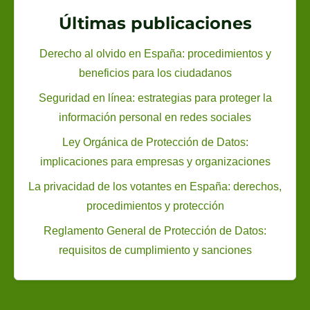
s
e
Últimas publicaciones
,
j
c
o
Derecho al olvido en España: procedimientos y
a
r
beneficios para los ciudadanos
m
e
Seguridad en línea: estrategias para proteger la
b
s
información personal en redes sociales
i
p
Ley Orgánica de Protección de Datos:
o
r
implicaciones para empresas y organizaciones
s
á
y
La privacidad de los votantes en España: derechos,
c
f
procedimientos y protección
t
u
i
Reglamento General de Protección de Datos:
t
c
requisitos de cumplimiento y sanciones
u
a
r
s
o
e