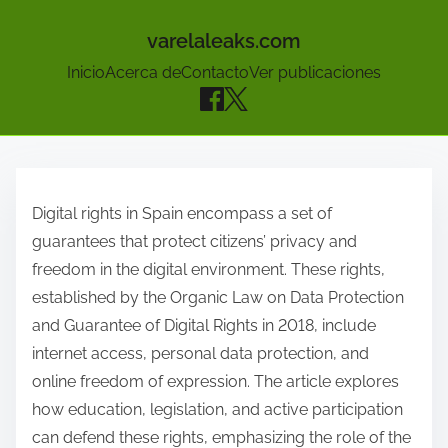
varelaleaks.com
Inicio
Acerca de
Contacto
Ver publicaciones
S
k
Digital rights in Spain encompass a set of
i
guarantees that protect citizens’ privacy and
p
freedom in the digital environment. These rights,
t
established by the Organic Law on Data Protection
o
and Guarantee of Digital Rights in 2018, include
c
internet access, personal data protection, and
o
online freedom of expression. The article explores
n
how education, legislation, and active participation
t
can defend these rights, emphasizing the role of the