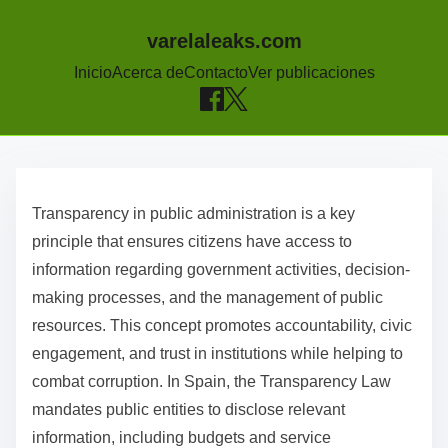
varelaleaks.com
Inicio
Acerca de
Contacto
Ver publicaciones
S
k
Transparency in public administration is a key
i
principle that ensures citizens have access to
p
information regarding government activities, decision-
t
making processes, and the management of public
o
resources. This concept promotes accountability, civic
c
engagement, and trust in institutions while helping to
o
combat corruption. In Spain, the Transparency Law
n
mandates public entities to disclose relevant
t
information, including budgets and service