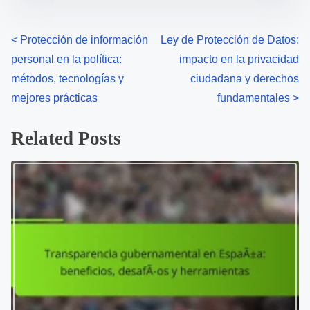
e
o
n
P
<
Protección de información
Ley de Protección de Datos:
:
personal en la política:
impacto en la privacidad
o
métodos, tecnologías y
ciudadana y derechos
s
mejores prácticas
fundamentales
>
t
Related Posts
s
n
a
v
i
g