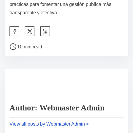
prácticas para fomentar una gestión pública más
transparente y efectiva.
S
h
P
a
10 min read
o
r
s
e
t
t
r
h
e
i
a
s
d
p
Author: Webmaster Admin
t
o
i
s
View all posts by Webmaster Admin >
m
t