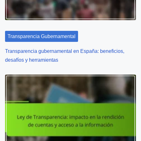
a
t
i
Transparencia Gubernamental
o
Transparencia gubernamental en España: beneficios,
n
desafíos y herramientas