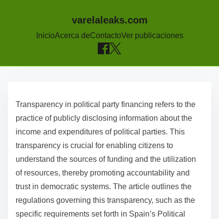
varelaleaks.com
Inicio
Acerca de
Contacto
Ver publicaciones
S
k
Transparency in political party financing refers to the
i
practice of publicly disclosing information about the
p
income and expenditures of political parties. This
t
transparency is crucial for enabling citizens to
o
understand the sources of funding and the utilization
c
of resources, thereby promoting accountability and
o
trust in democratic systems. The article outlines the
n
regulations governing this transparency, such as the
t
specific requirements set forth in Spain’s Political