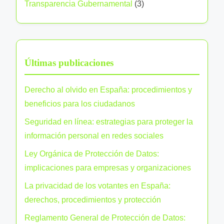
m
Transparencia Gubernamental
(3)
t
E
t
ñ
a
r
s
o
c
i
o
p
l
i
l
a
o
a
ó
Últimas publicaciones
e
ñ
:
n
n
n
a
l
y
Derecho al olvido en España: procedimientos y
l
e
d
beneficios para los ciudadanos
a
y
e
t
Seguridad en línea: estrategias para proteger la
e
r
r
información personal en redes sociales
s
e
a
,
Ley Orgánica de Protección de Datos:
c
n
d
implicaciones para empresas y organizaciones
h
s
e
o
La privacidad de los votantes en España:
p
r
s
derechos, procedimientos y protección
a
e
d
r
Reglamento General de Protección de Datos:
c