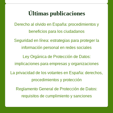
a
l
Últimas publicaciones
:
Derecho al olvido en España: procedimientos y
a
beneficios para los ciudadanos
u
d
Seguridad en línea: estrategias para proteger la
i
información personal en redes sociales
t
Ley Orgánica de Protección de Datos:
o
implicaciones para empresas y organizaciones
r
La privacidad de los votantes en España: derechos,
í
procedimientos y protección
a
s
Reglamento General de Protección de Datos:
,
requisitos de cumplimiento y sanciones
i
n