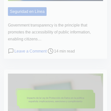
e
t
r
Seguridad en Línea
a
n
Government transparency is the principle that
s
promotes the accessibility of public information,
p
enabling citizens…
a
P
o
Leave a Comment
14 min read
r
o
n
e
s
T
n
t
r
c
r
a
i
e
n
a
a
s
g
d
p
u
t
a
b