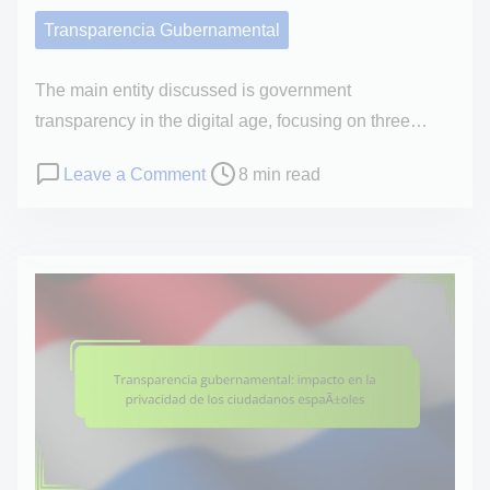
e
Transparencia Gubernamental
n
t
The main entity discussed is government
transparency in the digital age, focusing on three…
P
o
Leave a Comment
8 min read
o
n
s
R
t
e
r
t
e
o
a
s
d
d
t
e
i
l
m
a