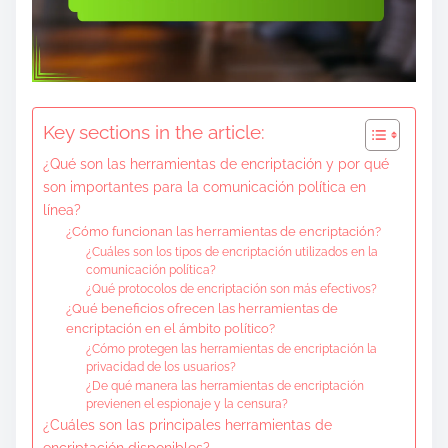
Key sections in the article:
¿Qué son las herramientas de encriptación y por qué
son importantes para la comunicación política en
línea?
¿Cómo funcionan las herramientas de encriptación?
¿Cuáles son los tipos de encriptación utilizados en la
comunicación política?
¿Qué protocolos de encriptación son más efectivos?
¿Qué beneficios ofrecen las herramientas de
encriptación en el ámbito político?
¿Cómo protegen las herramientas de encriptación la
privacidad de los usuarios?
¿De qué manera las herramientas de encriptación
previenen el espionaje y la censura?
¿Cuáles son las principales herramientas de
encriptación disponibles?