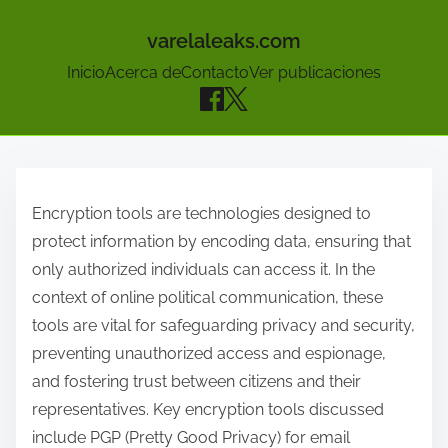
varelaleaks.com
Inicio
Acerca de
Contacto
Ver publicaciones
S
k
Encryption tools are technologies designed to
i
protect information by encoding data, ensuring that
p
only authorized individuals can access it. In the
t
context of online political communication, these
o
tools are vital for safeguarding privacy and security,
c
preventing unauthorized access and espionage,
o
and fostering trust between citizens and their
n
representatives. Key encryption tools discussed
t
include PGP (Pretty Good Privacy) for email