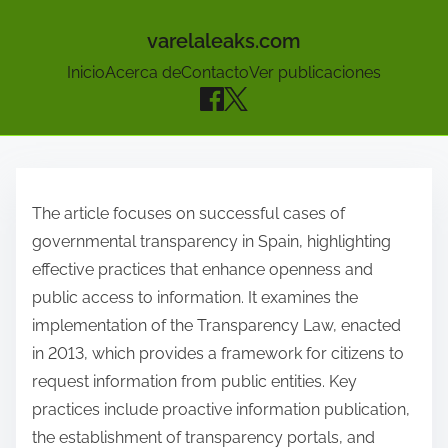
varelaleaks.com
Inicio
Acerca de
Contacto
Ver publicaciones
S
k
The article focuses on successful cases of
i
governmental transparency in Spain, highlighting
p
effective practices that enhance openness and
t
public access to information. It examines the
o
implementation of the Transparency Law, enacted
c
in 2013, which provides a framework for citizens to
o
request information from public entities. Key
n
practices include proactive information publication,
t
the establishment of transparency portals, and