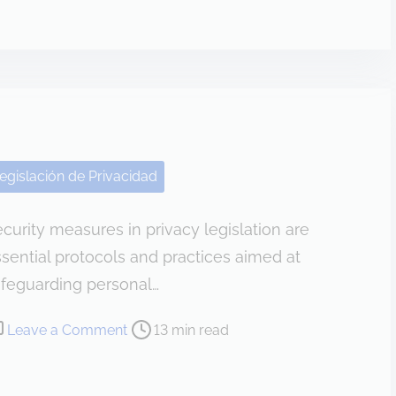
t
r
a
o
l
t
i
e
z
c
a
c
c
i
i
egislación de Privacidad
ó
ó
n
n
curity measures in privacy legislation are
d
e
sential protocols and practices aimed at
e
n
feguarding personal…
d
l
a
a
o
Leave a Comment
13 min read
t
p
n
o
r
M
s