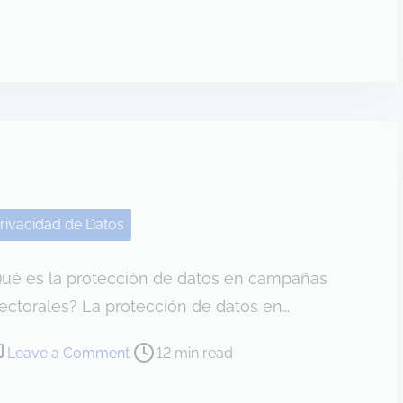
n
E
f
e
c
t
o
s
d
rivacidad de Datos
e
l
Qué es la protección de datos en campañas
a
d
ectorales? La protección de datos en…
i
o
Leave a Comment
12 min read
g
n
i
P