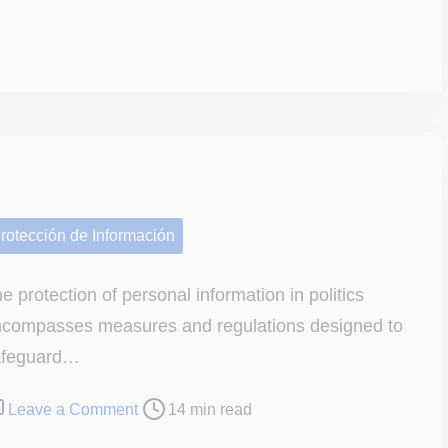
n
U
s
o
d
e
d
a
t
rotección de Información
o
s
e protection of personal information in politics
p
compasses measures and regulations designed to
e
afeguard…
r
s
o
Leave a Comment
14 min read
o
n