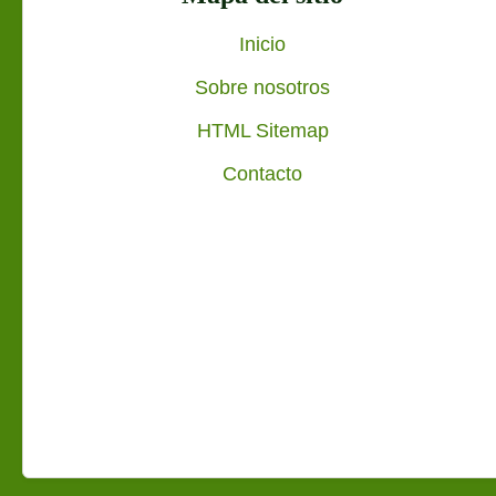
a
Inicio
t
Sobre nosotros
HTML Sitemap
i
Contacto
o
n