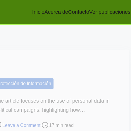
Inicio
Acerca de
Contacto
Ver publicaciones
rotección de Información
e article focuses on the use of personal data in
litical campaigns, highlighting how…
o
Leave a Comment
17 min read